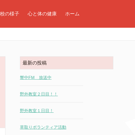
校の様子
心と体の健康
ホーム
最新の投稿
蟹中FM 放送中
野外教室２日目！！
野外教室１日目！
草取りボランティア活動