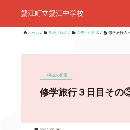
蟹江町立蟹江中学校
ホーム
/
学校ブログ
/
３年生の部屋
/
修学旅行３
３年生の部屋
修学旅行３日目その